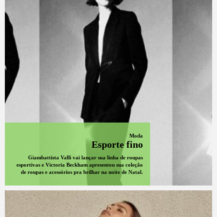
Moda
Esporte fino
Giambattista Valli vai lançar sua linha de roupas
esportivas e Victoria Beckham apresentou sua coleção
de roupas e acessórios pra brilhar na noite de Natal.