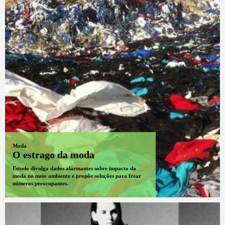
Moda
O estrago da moda
Estudo divulga dados alarmantes sobre impacto da
moda no meio ambiente e propõe soluções para frear
números preocupantes.