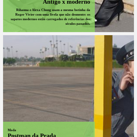
Antigo x moderno
Rihanna e Alexa Chung usam a mesma botinha da
Roger Vivier com uma fivela que não desmente: os
sapatos modernos estão carregados de referências dos
séculos passados.
Moda
Postman da Prada