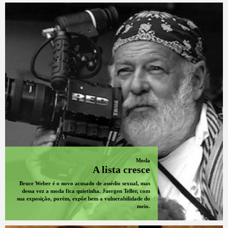
Moda
A lista cresce
Bruce Weber é o novo acusado de assédio sexual, mas
dessa vez a moda fica quietinha. Juergen Teller, com
sua exposição, porém, expõe bem a vulnerabilidade do
meio.