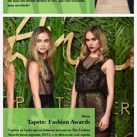
em mais um desfile Métiers D'Art, que veio trazendo
uma novidade!
Moda
Tapete: Fashion Awards
Confira os looks que as famosas usaram no The Fashion
Awards nessa segunda, 04/12, e te deixaram com aquela