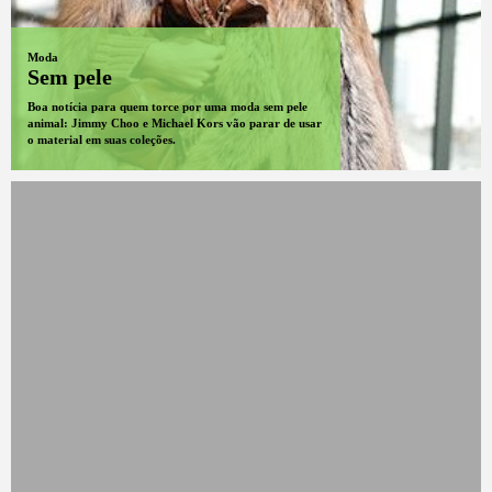
Moda
Sem pele
Boa notícia para quem torce por uma moda sem pele
animal: Jimmy Choo e Michael Kors vão parar de usar
o material em suas coleções.