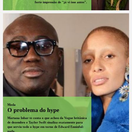
forte impressão de "já vi isso antes".
Moda
O problema do hype
Mariana Inbar te conta o que achou da Vogue britânica
de dezembro e Taylor Swift sinaliza exatamente para
que serviu todo o hype em torno de Edward Enninful:
nada.