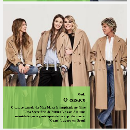
Moda
O casaco
O casaco camelo da Max Mara foi inspirado no filme
"Uma Secretária de Futuro", e essa é só uma
curiosidade que a gente aprende na expo da marca,
"Coats!", agora em Seoul.