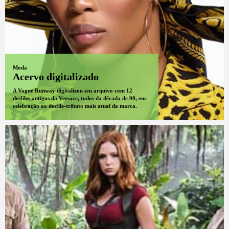
Moda
Acervo digitalizado
A Vogue Runway digitalizou seu arquivo com 12
desfiles antigos da Versace, todos da década de 90, em
celebração ao desfile-tributo mais atual da marca.