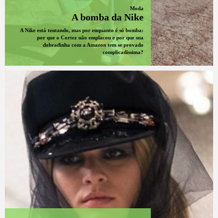
Moda
A bomba da Nike
A Nike está tentando, mas por enquanto é só bomba:
por que o Cortez não emplacou e por que sua
dobradinha com a Amazon tem se provado
complicadíssima?