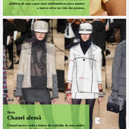
pôsteres de suas capas mais emblemáticas para manter
a marca ativa na vida das pessoas.
Moda
Chanel alemã
Chanel mostra toda a beleza do trabalho de seus ateliês