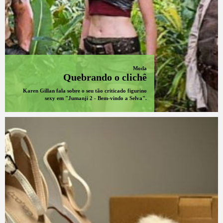
Moda
Quebrando o clichê
Karen Gillan fala sobre o seu tão criticado figurino
sexy em "Jumanji 2 - Bem-vindo a Selva".