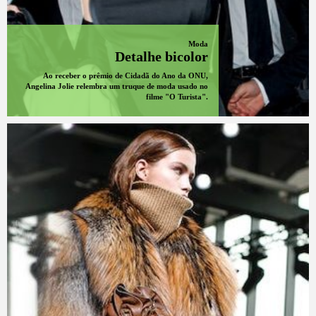
Moda
Detalhe bicolor
Ao receber o prêmio de Cidadã do Ano da ONU,
Angelina Jolie relembra um truque de moda usado no
filme "O Turista".