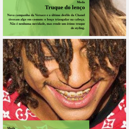
Moda
Truque do lenço
Nova campanha da Versace e o último desfile da Chanel
tiveram algo em comum: o lenço triangular na cabeça.
Não é nenhuma novidade, mas rende um ótimo truque
de styling.
Moda