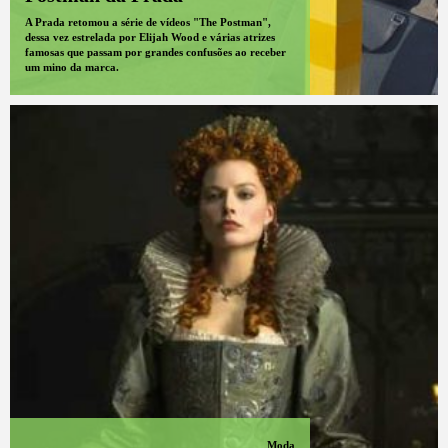
A Prada retomou a série de vídeos "The Postman",
dessa vez estrelada por Elijah Wood e várias atrizes
famosas que passam por grandes confusões ao receber
um mino da marca.
Moda