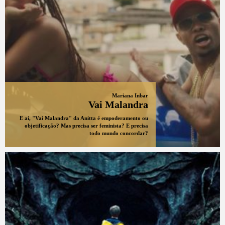
Mariana Inbar
Vai Malandra
E aí, "Vai Malandra" da Anitta é empoderamento ou
objetificação? Mas precisa ser feminista? E precisa
todo mundo concordar?