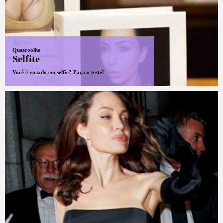
Quatroolho
Selfite
Você é viciado em selfie? Faça o teste!