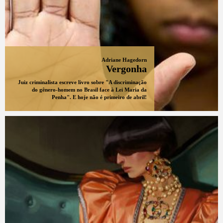
Adriane Hagedorn
Vergonha
Juiz criminalista escreve livro sobre "A discriminação
do gênero-homem no Brasil face à Lei Maria da
Penha". E hoje não é primeiro de abril!