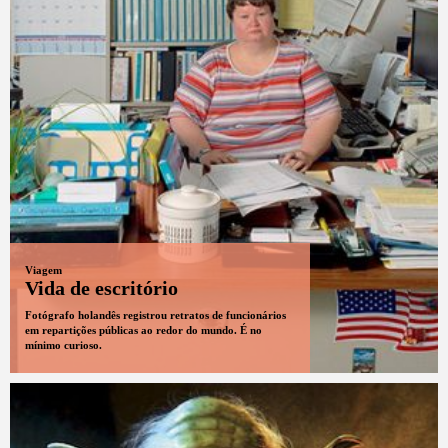
Viagem
Vida de escritório
Fotógrafo holandês registrou retratos de funcionários
em repartições públicas ao redor do mundo. É no
mínimo curioso.