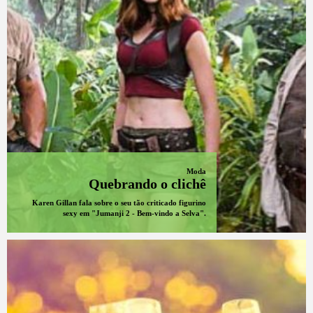
Moda
Quebrando o clichê
Karen Gillan fala sobre o seu tão criticado figurino
sexy em "Jumanji 2 - Bem-vindo a Selva".