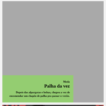
Moda
Palha da vez
Depois das alpargatas e bolsas, chegou a vez de
encomendar um chapéu de palha pra passar o verão.