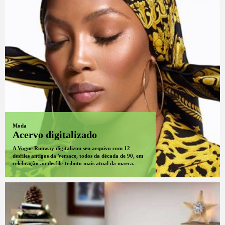
Moda
Acervo digitalizado
A Vogue Runway digitalizou seu arquivo com 12
desfiles antigos da Versace, todos da década de 90, em
celebração ao desfile-tributo mais atual da marca.