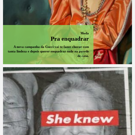
Moda
Pra enquadrar
A nova campanha da Gucci vai te fazer chorar com
tanta lindeza e depois querer enquadrar tudo na parede
de casa.