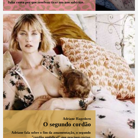
Julia conta por que resolveu tirar um ano sabático.
Adriane Hagedorn
O segundo cordão
Adriane fala sobre o fim da amamentação, o segundo
"cordão umbilical" que precisou cortar.